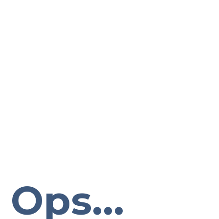
Ops...