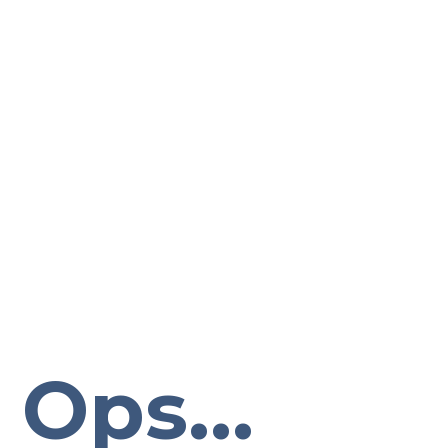
Ops...