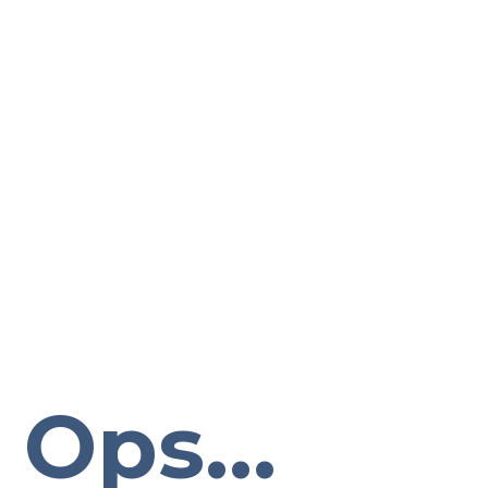
Ops...