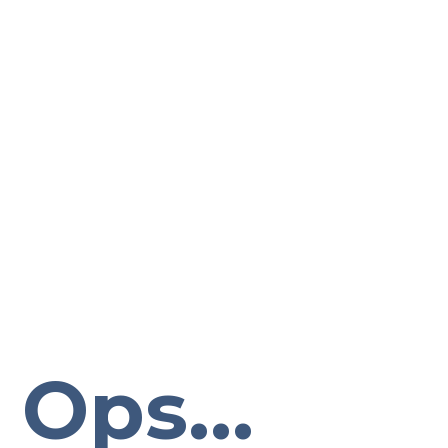
Ops...