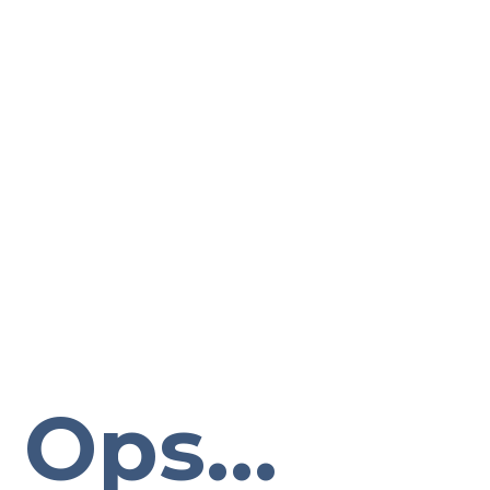
Ops...