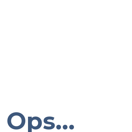
Ops...