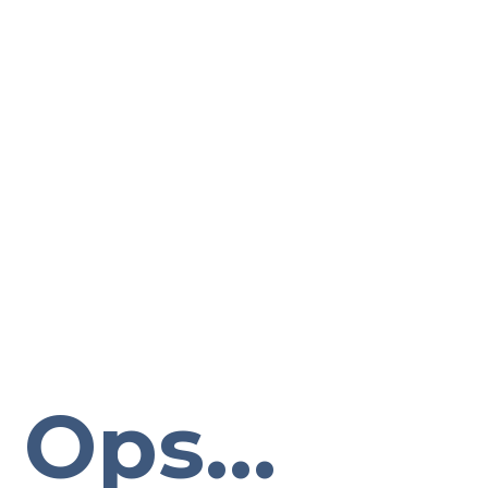
Ops...