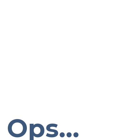
Ops...