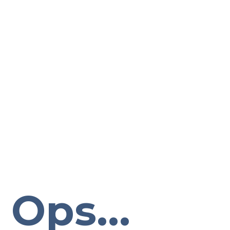
Ops...