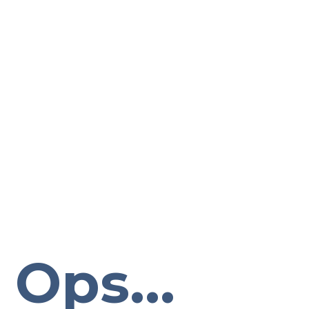
Ops...