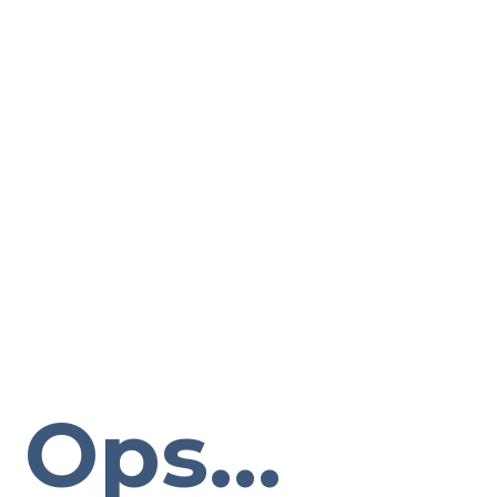
Ops...