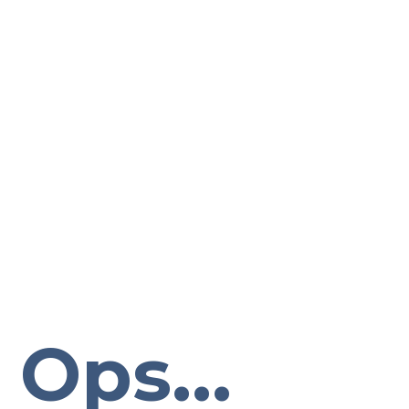
Ops...