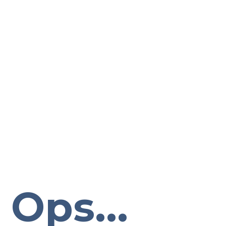
Ops...