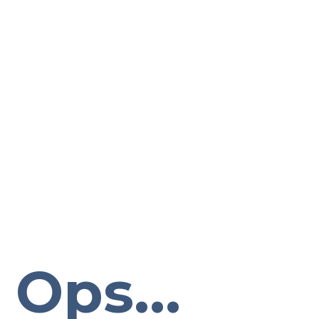
Ops...