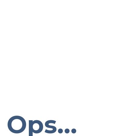
Ops...