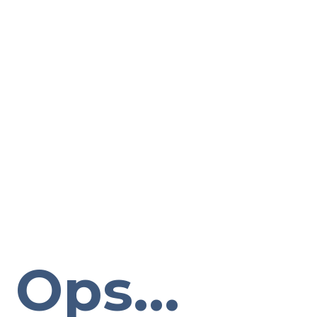
Ops...