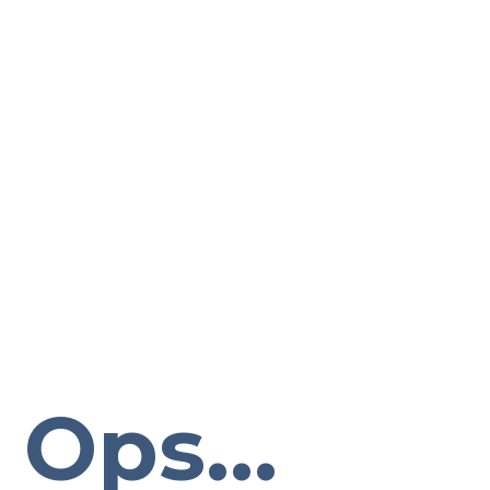
Ops...