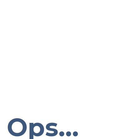
Ops...