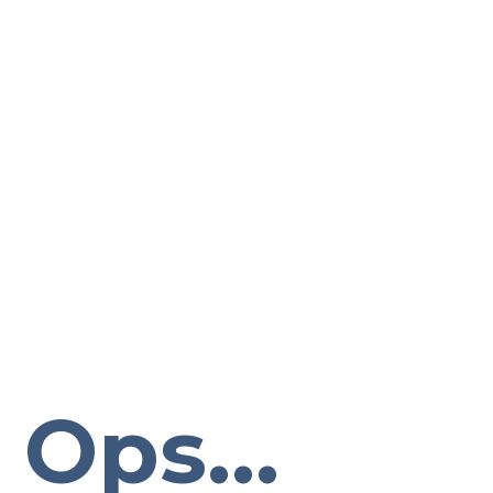
Ops...