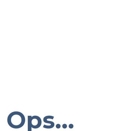
Ops...